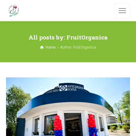
All posts by: FruitOrganica
Home
Author: FruitOrganica