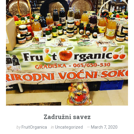
Zadružni savez
by
FruitOrganica
in
Uncategorized
March 7, 2020